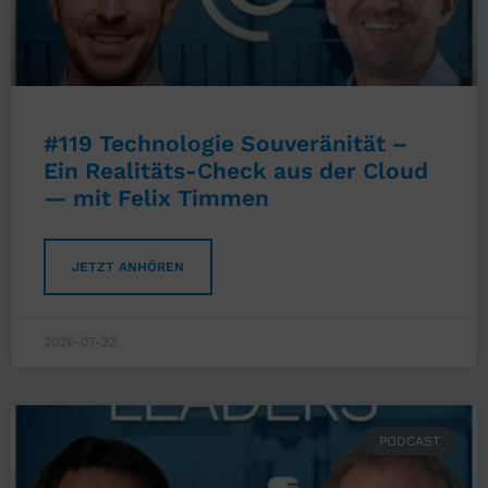
#119 Technologie Souveränität –
Ein Realitäts-Check aus der Cloud
— mit Felix Timmen
JETZT ANHÖREN
2026-07-23
PODCAST