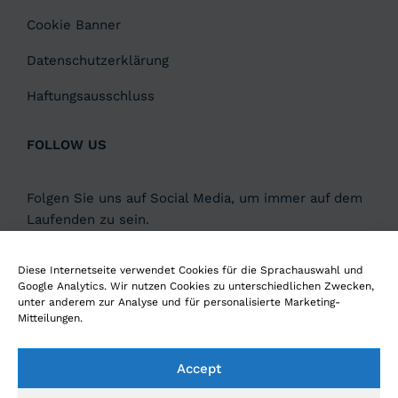
Cookie Banner
Datenschutzerklärung
Haftungsausschluss
FOLLOW US
Folgen Sie uns auf Social Media, um immer auf dem
Laufenden zu sein.
Diese Internetseite verwendet Cookies für die Sprachauswahl und
Google Analytics. Wir nutzen Cookies zu unterschiedlichen Zwecken,
unter anderem zur Analyse und für personalisierte Marketing-
Hören Sie unseren Podcast
DIGITAL4LEADERS
Mitteilungen.
Accept