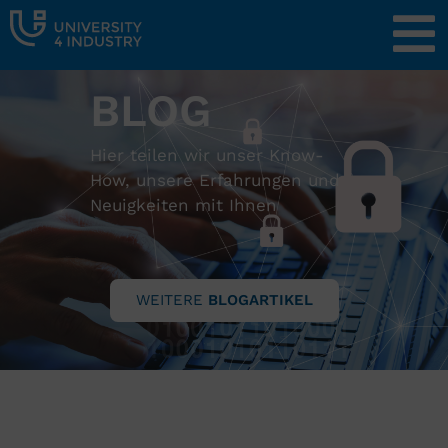
BLOG
Hier teilen wir unser Know-
How, unsere Erfahrungen und
Neuigkeiten mit Ihnen
WEITERE
BLOGARTIKEL