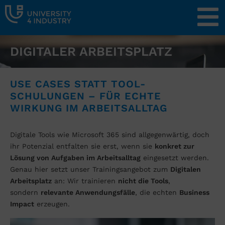
DIGITALER ARBEITSPLATZ
USE CASES STATT TOOL-
SCHULUNGEN – FÜR ECHTE
WIRKUNG IM ARBEITSALLTAG
Digitale Tools wie Microsoft 365 sind
allgegenwärtig, doch
ihr Potenzial entfalten sie
erst, wenn sie
konkret zur
Lösung von Aufgaben
im Arbeitsalltag
eingesetzt werden.
Genau hier
setzt unser Trainingsangebot zum
Digitalen
Arbeitsplatz
an: Wir trainieren
nicht die Tools
,
sondern
relevante Anwendungsfälle
, die
echten
Business
Impact
erzeugen.