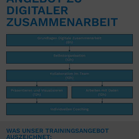
DIGITALER
ZUSAMMENARBEIT​
WAS UNSER TRAININGSANGEBOT
AUSZEICHNET: