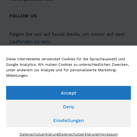
FOLLOW US
Folgen Sie uns auf Social Media, um immer auf dem
Laufenden zu sein.
Diese Internetseite verwendet Cookies für die Sprachauswahl und
Google Analytics. Wir nutzen Cookies zu unterschiedlichen Zwecken,
unter anderem zur Analyse und für personalisierte Marketing-
Mitteilungen.
Hören Sie unseren Podcast
DIGITAL4LEADERS
Accept
Deny
Einstellungen
© 2026 EDUCATION4INDUSTRY GMBH
Datenschutzerklärung
Datenschutzerklärung
Impressum