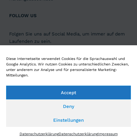
FOLLOW US
Folgen Sie uns auf Social Media, um immer auf dem
Laufenden zu sein.
Diese Internetseite verwendet Cookies für die Sprachauswahl und
Google Analytics. Wir nutzen Cookies zu unterschiedlichen Zwecken,
unter anderem zur Analyse und für personalisierte Marketing-
Mitteilungen.
Hören Sie unseren Podcast
DIGITAL4LEADERS
Accept
Deny
Einstellungen
© 2026 EDUCATION4INDUSTRY GMBH
Datenschutzerklärung
Datenschutzerklärung
Impressum