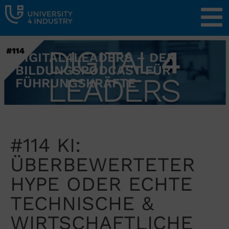
DIGITAL4LEADERS – DER
BILDUNGSPODCAST FÜR
FÜHRUNGSKRÄFTE
#114 KI:
ÜBERBEWERTETER
HYPE ODER ECHTE
TECHNISCHE &
WIRTSCHAFTLICHE