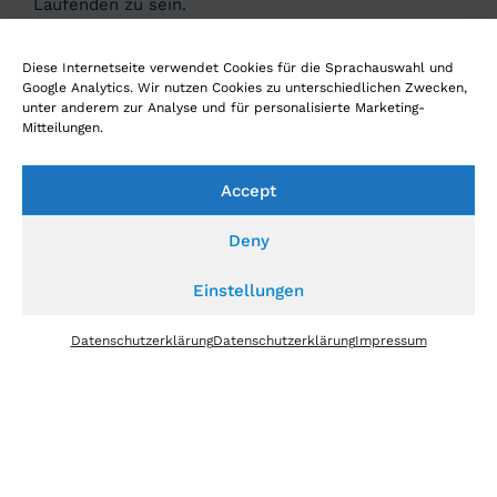
Laufenden zu sein.
Diese Internetseite verwendet Cookies für die Sprachauswahl und
Google Analytics. Wir nutzen Cookies zu unterschiedlichen Zwecken,
unter anderem zur Analyse und für personalisierte Marketing-
Mitteilungen.
Hören Sie unseren Podcast
DIGITAL4LEADERS
Accept
Deny
Einstellungen
© 2026 EDUCATION4INDUSTRY GMBH
Datenschutzerklärung
Datenschutzerklärung
Impressum